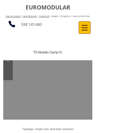
EUROMODULAR
Casas de madeira
|
Casas Modulares
|
Contentores
| Garagens | Bungalows | Casas pré-fabricadas
938 145 680
T0 Modelo Camp12
Tipologia: Ampla sem divisórias interiores