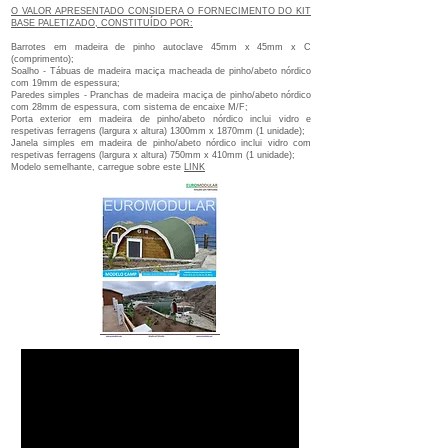
O VALOR APRESENTADO CONSIDERA O FORNECIMENTO DO KIT
BASE PALETIZADO, CONSTITUÍDO POR:
Barrotes em madeira de pinho autoclave 45mm x 45mm x C
(comprimento);
Soalho - Tábuas de madeira maciça macheada de pinho/abeto nórdico
com 19mm de espessura;
Paredes simples - Pranchas de madeira maciça de pinho/abeto nórdico
com 28mm de espessura, com sistema de encaixe M/F;
Porta exterior em madeira de pinho/abeto nórdico inclui vidro e
respetivas ferragens (largura x altura) 1300mm x 1870mm (1 unidade);
Janela simples em madeira de pinho/abeto nórdico inclui vidro com
respetivas ferragens (largura x altura) 750mm x 410mm (1 unidade);
Modelo semelhante, carregue sobre este
LINK