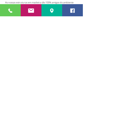
As nossas estruturas em madeira são 100% amigas do ambiente
A versatilidade construtiva disponibilizada permite
soluções sem restrições
As nossas estruturas são extremamente versáteis