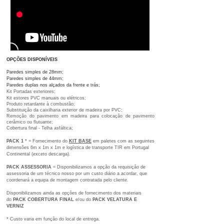
OPÇÕES
DISPONÍVEIS
Paredes simples de 28mm;
Paredes simples de 44mm;
Paredes duplas nos alçados da frente e trás;
Kit Portadas exteriores;
Kit estores PVC manuais ou elétricos;
Produto retardante à combustão;
Substituição da caixilharia exterior de madeira por PVC;
Remoção do pavimento em madeira para colocação de pavimento
cerâmico ou flutuante;
Cobertura final - Telha asfáltica;
PACK 1
* = Fornecimento do
KIT BASE
em paletes com as seguintes
dimensões 6m x 1m x 1m e logística de transporte TIR em Portugal
Continental (exceto descarga).
PACK ASSESSORIA
= Disponibilizamos a opção da requisição de
assessoria de um técnico nosso por um custo diário a acordar, que
coordenará a equipa de montagem contratada pelo cliente.
Disponibilizamos ainda as opções de fornecimento dos materiais
do
PACK COBERTURA FINAL
e/ou do
PACK VELATURA E
VERNIZ
​* Custo varia em função do local de entrega.