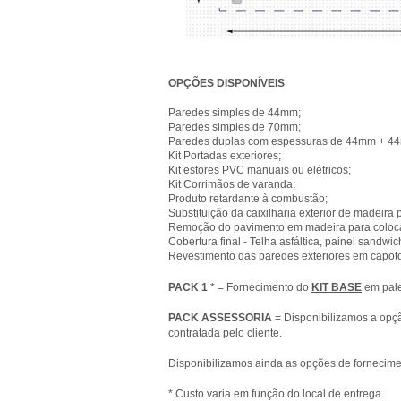
OPÇÕES
DISPONÍVEIS
Paredes simples de 44mm;
Paredes simples de 70mm;
Paredes duplas com espessuras de 44mm + 44
Kit Portadas exteriores;
Kit estores PVC manuais ou elétricos;
Kit Corrimãos de varanda;
Produto retardante à combustão;
Substituição da caixilharia exterior de madeira
Remoção do pavimento em madeira para coloca
Cobertura final - Telha asfáltica, painel sandw
Revestimento das paredes exteriores em capoto, 
PACK 1
* = Fornecimento do
KIT BASE
em pale
PACK ASSESSORIA
= Disponibilizamos a opçã
contratada pelo cliente.
Disponibilizamos ainda as opções de fornecime
​* Custo varia em função do local de entrega.