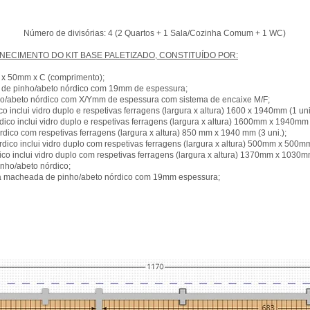
Número de divisórias: 4 (2 Quartos + 1 Sala/Cozinha Comum + 1 WC)
ECIMENTO DO KIT BASE PALETIZADO, CONSTITUÍDO POR:
 x 50mm x C (comprimento);
de pinho/abeto nórdico com 19mm de espessura;
ho/abeto nórdico com X/Ymm de espessura com sistema de encaixe M/F;
o inclui vidro duplo e respetivas ferragens (largura x altura) 1600 x 1940mm (1 uni
ico inclui vidro duplo e respetivas ferragens (largura x altura) 1600mm x 1940mm (
rdico com respetivas ferragens (largura x altura) 850 mm x 1940 mm (3 uni.);
ico inclui vidro duplo com respetivas ferragens (largura x altura) 500mm x 500mm 
o inclui vidro duplo com respetivas ferragens (largura x altura) 1370mm x 1030mm
nho/abeto nórdico;
ça macheada de pinho/abeto nórdico com 19mm espessura;