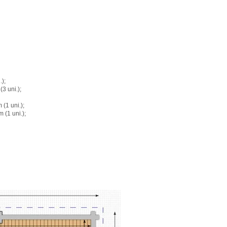
.);
3 uni.);
(1 uni.);
 (1 uni.);