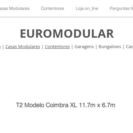
asas Modulares
Contentores
Loja on_line
Perguntas f
EUROMODULAR
a
|
Casas Modulares
|
Contentores
| Garagens | Bungalows | Casa
T2 Modelo Coimbra XL 11.7m x 6.7m