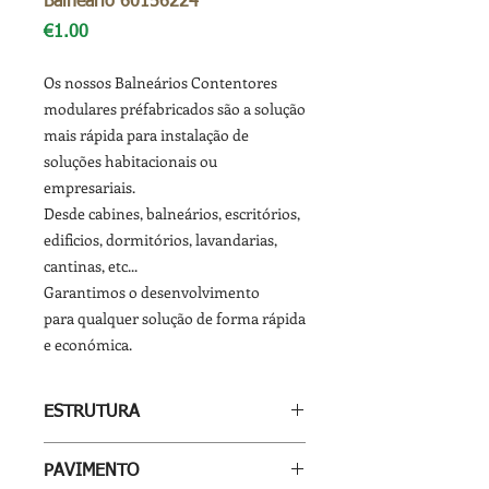
Balneário 60156224
Price
€1.00
Os nossos Balneários Contentores
modulares préfabricados são a solução
mais rápida para instalação de
soluções habitacionais ou
empresariais.
Desde cabines, balneários, escritórios,
edificios, dormitórios, lavandarias,
cantinas, etc...
Garantimos o desenvolvimento
para qualquer solução de forma rápida
e económica.
ESTRUTURA
Chassis da base é construído
PAVIMENTO
com perfis perimetrais em aço