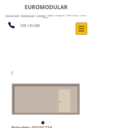
EUROMODULAR
Wooden houses
|
Modular Houses
|
Containers
| Garages | Bungalows | Prefab houses | mobile
homes
938 145 680