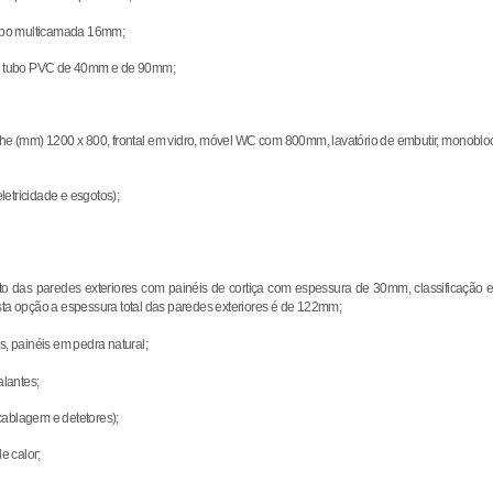
ubo multicamada 16mm;
e tubo PVC de 40mm e de 90mm;
he (mm) 1200 x 800, frontal em vidro, móvel WC com 800mm, lavatório de embutir, monobloco
etricidade e esgotos);
 das paredes exteriores com painéis de cortiça com espessura de 30mm, classificação e
sta opção a espessura total das paredes exteriores é de 122mm;
s, painéis em pedra natural;
alantes;
cablagem e detetores);
e calor;