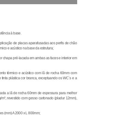
stência à base.
licação de placas aparafusadas aos perfis de chão
mico e acústico na base da estrutura;
 chapa pré-lacada em ambas as faces e interior em
amento térmico e acústico com lã de rocha 60mm com
nta plástica cor branca, exceptuando os WC ́s e a
olocada a lã de rocha 60mm de espessura para melhor
g/m³, revestido com gesso cartonado (pladur 12mm),
nsões (mm) A 2000 x L 800mm;