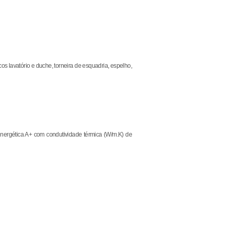
s lavatório e duche, torneira de esquadria, espelho,
nergética A+ com condutividade térmica (W/m.K) de