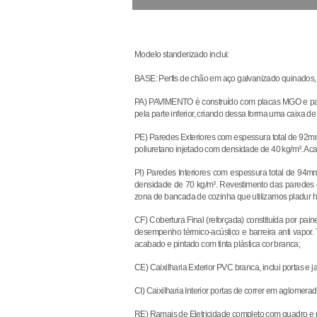
Modelo standerizado inclui:
BASE: Perfis de chão em aço galvanizado quinados, 
PA) PAVIMENTO é construído com placas MGO e pavim
pela parte inferior, criando dessa forma uma caixa d
PE) Paredes Exteriores com espessura total de 92
poliuretano injetado com densidade de 40 kg/m³. Ac
PI) Paredes Interiores com espessura total de 94m
densidade de 70 kg/m³. Revestimento das paredes e
zona de bancada de cozinha que utilizamos pladur hid
CF) Cobertura Final (reforçada) constituída por pa
desempenho térmico-acústico e barreira anti vapor
acabado e pintado com tinta plástica cor branca;
CE) Caixilharia Exterior PVC branca, inclui portas 
CI) Caixilharia Interior portas de correr em aglom
RE) Ramais de Eletricidade completo com quadro e 