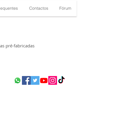
requentes
Contactos
Fórum
s pré-fabricadas
euromodular©2008