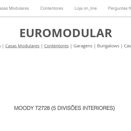
asas Modulares
Contentores
Loja on_line
Perguntas f
EUROMODULAR
a
|
Casas Modulares
|
Contentores
| Garagens | Bungalows | Casa
MOODY T2728 (5 DIVISÕES INTERIORES)