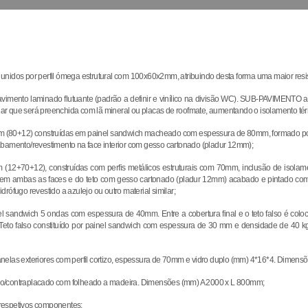
unidos por perfil ómega estrutural com 100x60x2mm, atribuindo desta forma uma maior resi
ento laminado flutuante (padrão a definir e vinílico na divisão WC). SUB-PAVIMENTO ap
e ar que será preenchida com lã mineral ou placas de roofmate, aumentando o isolamento tér
mm (80+12) construídas em painel sandwich macheado com espessura de 80mm, formado por
abamento/revestimento na face interior com gesso cartonado (pladur 12mm);
m (12+70+12), construídas com perfis metálicos estruturais com 70mm, inclusão de isol
m ambas as faces e do teto com gesso cartonado (pladur 12mm) acabado e pintado com ti
rófugo revestido a azulejo ou outro material similar;
inel sandwich 5 ondas com espessura de 40mm. Entre a cobertura final e o teto falso é c
. Teto falso constituído por painel sandwich com espessura de 30 mm e densidade de 40 k
e janelas exteriores com perfil cortizo, espessura de 70mm e vidro duplo (mm) 4*16*4. Dime
erado/contraplacado com folheado a madeira. Dimensões (mm) A 2000 x L 800mm;
respetivos componentes;