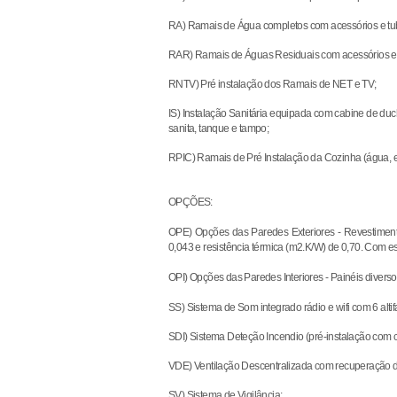
RA) Ramais de Água completos com acessórios e t
RAR) Ramais de Águas Residuais com acessórios 
RNTV) Pré instalação dos Ramais de NET e TV;
IS) Instalação Sanitária equipada com cabine de duc
sanita, tanque e tampo;
RPIC) Ramais de Pré Instalação da Cozinha (água, el
OPÇÕES:
OPE) Opções das Paredes Exteriores - Revestimento
0,043 e resistência térmica (m2.K/W) de 0,70. Com e
OPI) Opções das Paredes Interiores - Painéis diverso
SS) Sistema de Som integrado rádio e wifi com 6 altif
SDI) Sistema Deteção Incendio (pré-instalação com 
VDE) Ventilação Descentralizada com recuperação d
SV) Sistema de Vigilância;