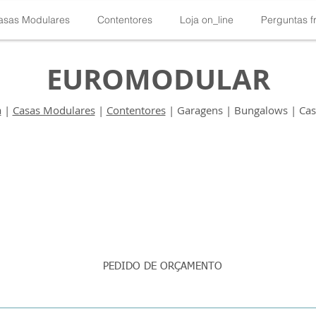
asas Modulares
Contentores
Loja on_line
Perguntas f
EUROMODULAR
a
|
Casas Modulares
|
Contentores
| Garagens | Bungalows | Casa
PEDIDO DE ORÇAMENTO