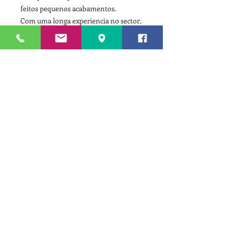
feitos pequenos acabamentos.
Com uma longa experiencia no sector,
a Euromodular disponibiliza soluções
habitacionais e não habitacionais,
standard e personalizadas, com design
tradicional e contemporâneo.
Este sistema construtivo permite uma
enorme versatilidade de edificações,
permitindo soluções e tipologias
ilimitadas. Os nossos módulos são
amovíveis
(deslocáveis, destacáveis, transferíveis)
. Podem ser acoplados ou sobrepostos.
MAIS INFORMAÇÕES?
PARA MAIS INFORMAÇÕES CARREGUE
NESTE LINK