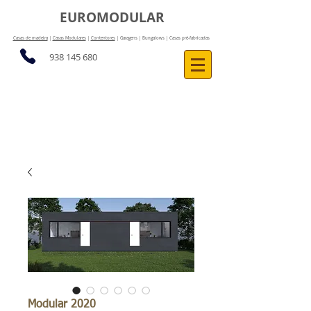
EUROMODULAR
Casas de madeira
|
Casas Modulares
|
Contentores
| Garagens | Bungalows | Casas pré-fabricadas
938 145 680
Modular 2020