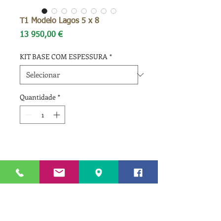
T1 Modelo Lagos 5 x 8
Preço
13 950,00 €
KIT BASE COM ESPESSURA
*
Quantidade
*
Para mais informações, plantas,
etc...
Para informação completa sobre este
Produtos semelhantes