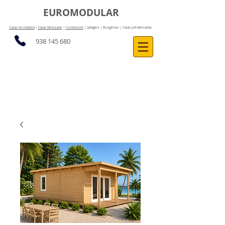
EUROMODULAR
Casas de madeira
|
Casas Modulares
|
Contentores
| Garagens | Bungalows | Casas pré-fabricadas
938 145 680