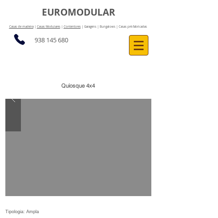
EUROMODULAR
Casas de madeira
|
Casas Modulares
|
Contentores
| Garagens | Bungalows | Casas pré-fabricadas
938 145 680
Quiosque 4x4
Tipologia: Ampla