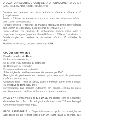
O VALOR APRESENTADO CONSIDERA O FORNECIMENTO DO KIT
BASE PALETIZADO, CONSTITUÍDO POR:
Barrotes em madeira de pinho autoclave 45mm x 45mm x C
(comprimento);
Soalho - Tábuas de madeira maciça macheada de pinho/abeto nórdico
com 19mm de espessura;
Paredes simples - Pranchas de madeira maciça de pinho/abeto nórdico
com 28mm de espessura, com sistema de encaixe M/F;
Porta exterior em madeira de pinho/abeto nórdico inclui vidro e
respetivas ferragens (largura x altura) 850mm x 1850mm (1 unidade);
Janela simples em madeira de pinho/abeto nórdico (5 unidades de
abrir);
Modelo semelhante, carregue sobre este
LINK
OPÇÕES
DISPONÍVEIS
Paredes simples de 44mm;
Kit Portadas exteriores;
Kit estores PVC manuais ou elétricos;
Kit Corrimãos de varanda;
Produto retardante à combustão;
Substituição da caixilharia exterior de madeira por PVC;
Remoção do pavimento em madeira para colocação de pavimento
cerâmico ou flutuante;
Cobertura final - Telha asfáltica, painel sandwich 40mm com 3 ondas
ou imitação de telha lusa
, etc.;
Revestimento das paredes exteriores em capoto, cortiça ou outro
(oculta a madeira, melhora isolamento térmico e acústico;
PACK 1
* = Fornecimento do
KIT BASE
em paletes com as seguintes
dimensões 6m x 1m x 1m e logística de transporte TIR em Portugal
Continental (exceto descarga).
PACK ASSESSORIA
= Disponibilizamos a opção da requisição de
assessoria de um técnico nosso por um custo diário a acordar, que