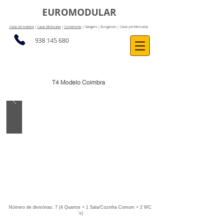
EUROMODULAR
Casas de madeira
|
Casas Modulares
|
Contentores
| Garagens | Bungalows | Casas pré-fabricadas
938 145 680
T4 Modelo Coimbra
Número de divisórias: 7 (4 Quartos + 1 Sala/Cozinha Comum + 2 WC
´s)