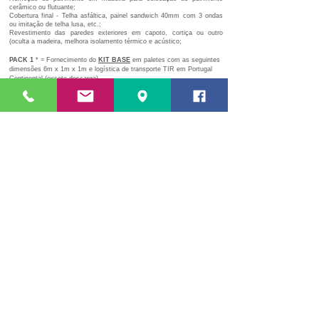
cerâmico ou flutuante;
Cobertura final - Telha asfáltica, painel sandwich 40mm com 3 ondas
ou imitação de telha lusa
, etc.;
Revestimento das paredes exteriores em capoto, cortiça ou outro
(oculta a madeira, melhora isolamento térmico e acústico;
PACK 1
* = Fornecimento do
KIT BASE
em paletes com as seguintes
dimensões 6m x 1m x 1m e logística de transporte TIR em Portugal
Continental (exceto descarga).
PACK ASSESSORIA
= Disponibilizamos a opção da requisição de
assessoria de um técnico nosso por um custo diário a acordar, que
coordenará a equipa de montagem contratada pelo cliente.
Disponibilizamos ainda as opções de fornecimento dos materiais
do
PACK COBERTURA FINAL
e/ou do
PACK VELATURA E VERNIZ
​* Custo varia em função do local de entrega.