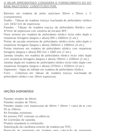
O VALOR APRESENTADO CONSIDERA O FORNECIMENTO DO KIT
BASE PALETIZADO, CONSTITUÍDO POR:
Barrotes em madeira de pinho autoclave 50mm x 50mm x C
(comprimento);
Soalho - Tábuas de madeira maciça macheada de pinho/abeto nórdico
com 19/22 mm de espessura;
Paredes - Tábuas de madeira maciça de pinho/abeto Nórdico com
X/Ymm de espessura com sistema de encaixe M/F;
Porta exterior em madeira de pinho/abeto nórdico inclui vidro duplo e
respetivas ferragens (largura x altura) 850 x 1940mm (1 uni.);
Portas de sacada exteriores de pinho/abeto nórdico inclui vidro duplo e
respetivas ferragens (largura x altura) 1600mm x 1940mm (4 uni.);
Portas interiores em madeira de pinho/abeto nórdico com respetivas
ferragens (largura x altura) 850 mm x 1940 mm (7 uni.);
Janelas simples em madeira de pinho/abeto nórdico inclui vidro duplo
com respetivas ferragens (largura x altura) 740mm x 1030mm (2 uni.);
Janelas dupla em madeira de pinho/abeto nórdico inclui vidro duplo com
respetivas ferragens (largura x altura) 1370mm x 1030mm (3 uni.);
Vigamento - Vigas do telhado em madeira de pinho/abeto nórdico;
Forro - Cobertura em tábuas de madeira maciça macheada de
pinho/abeto nórdico com 19mm espessura;
OPÇÕES
DISPONÍVEIS
Paredes simples de 44mm;
Paredes simples de 70mm;
Paredes duplas com espessuras de 44mm + 44mm + caixa de ar com
50 ou 100mm;
Kit Portadas exteriores;
Kit estores PVC manuais ou elétricos;
Kit Corrimãos de varanda;
Produto retardante à combustão;
Substituição da caixilharia exterior de madeira por PVC;
Remoção do pavimento em madeira para colocação de pavimento