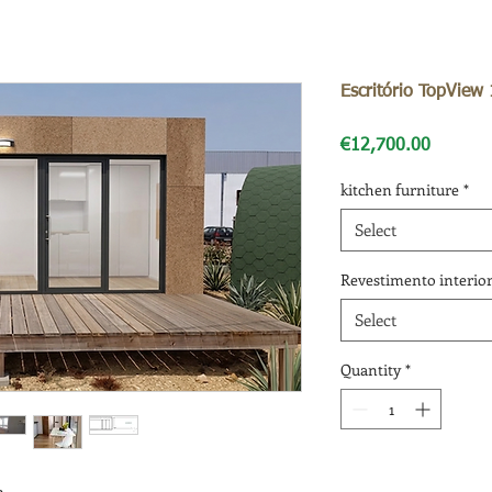
Escritório TopView 
Price
€12,700.00
kitchen furniture
*
Select
Revestimento interio
Select
Quantity
*
m