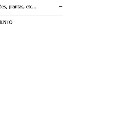
es, plantas, etc...
STE
LINK
MENTO
/orçamento preencha formulário