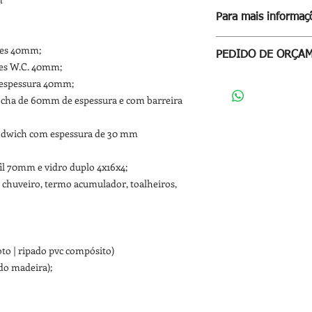
Para mais informaçõ
CARREGUE SOBRE E
ores 40mm;
PEDIDO DE ORÇA
res W.C. 40mm;
Para receber proposta
 espessura 40mm;
através deste
LINK
ocha de 60mm de espessura e com barreira
sandwich com espessura de 30 mm
il 70mm e vidro duplo 4x16x4;
e chuveiro, termo acumulador, toalheiros,
oto | ripado pvc compósito)
do madeira);