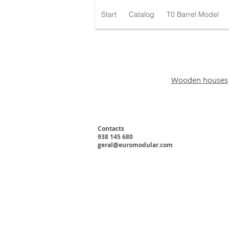
Start
Catalog
T0 Barrel Model
Wooden houses
Contacts
938 145 680
geral@euromodular.com