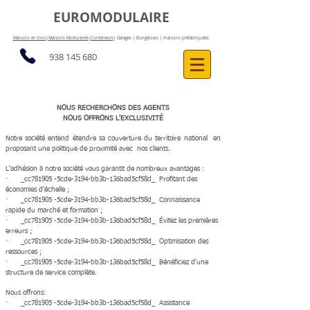
EUROMODULAIRE
Maisons en bois
|
Maisons Modulaires
|
Conteneurs
| Garages | Bungalows | maisons préfabriquées
938 145 680
NOUS RECHERCHONS DES AGENTS
NOUS OFFRONS L'EXCLUSIVITÉ
Notre société entend étendre sa couverture du territoire national en
proposant une politique de proximité avec nos clients.
L'adhésion à notre société vous garantit de nombreux avantages :
· _cc781905 -5cde-3194-bb3b-136bad5cf58d_ Profitant des
économies d'échelle ;
· _cc781905 -5cde-3194-bb3b-136bad5cf58d_ Connaissance
rapide du marché et formation ;
· _cc781905 -5cde-3194-bb3b-136bad5cf58d_ Évitez les premières
erreurs ;
· _cc781905 -5cde-3194-bb3b-136bad5cf58d_ Optimisation des
ressources ;
· _cc781905 -5cde-3194-bb3b-136bad5cf58d_ Bénéficiez d'une
structure de service complète.
Nous offrons:
· _cc781905 -5cde-3194-bb3b-136bad5cf58d_ Assistance