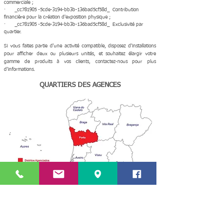
commerciale ;
· _cc781905 -5cde-3194-bb3b-136bad5cf58d_ Contribution
financière pour la création d'exposition physique ;
· _cc781905 -5cde-3194-bb3b-136bad5cf58d_ Exclusivité par
quartier.
Si vous faites partie d'une activité compatible, disposez d'installations
pour afficher deux ou plusieurs unités, et souhaitez élargir votre
gamme de produits à vos clients, contactez-nous pour plus
d'informations.
QUARTIERS DES AGENCES