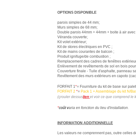
OPTIONS
DISPONIBLE
parois simples de 44 mm;
Murs simples de 68 mm;
Double parois 44mm + 44mm + boite à air ave
Véranda couverte;
Kit volet extérieur;
Kit de stores électriques en PVC ;
Kit de mains courantes de balcon ;
Produit ignifuge/de combustion ;
Remplacement des cadres de fenêtres extérieur
Enlèvement de revêtements de sol en bois pour 
Couverture finale - Tuile d'asphalte, panneau s
Revêtement des murs extérieurs en capoto (cache
FORFAIT 1
*
= Fourniture du kit de base sur pal
FORFAIT 2
*
=
Pack 1 + Assemblage du kit N/Ba
(ç
rouler dessus
lien
et voir ce que comprend le k
*
coût v
aria en fonction du lieu d'installation.
INFORMATION ADDITIONNELLE
Les valeurs ne comprennent pas, outre celles dé