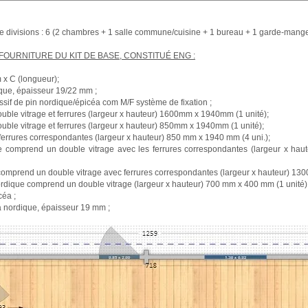
 divisions : 6 (2 chambres + 1 salle commune/cuisine + 1 bureau + 1 garde-mang
FOURNITURE DU KIT DE BASE, CONSTITUÉ ENG :
x C (longueur);
ique, épaisseur 19/22 mm ;
if de pin nordique/épicéa com M/F système de fixation ;
uble vitrage et ferrures (largeur x hauteur) 1600mm x 1940mm (1 unité);
uble vitrage et ferrures (largeur x hauteur) 850mm x 1940mm (1 unité);
 ferrures correspondantes (largeur x hauteur) 850 mm x 1940 mm (4 uni.);
e comprend un double vitrage avec les ferrures correspondantes (largeur x 
comprend un double vitrage avec ferrures correspondantes (largeur x hauteur) 1
 nordique comprend un double vitrage (largeur x hauteur) 700 mm x 400 mm (1 unité) 
céa ;
éa nordique, épaisseur 19 mm ;