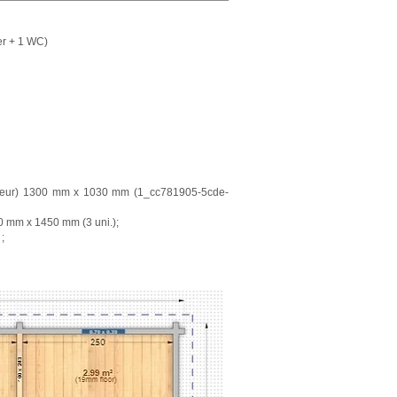
er + 1 WC)
hauteur) 1300 mm x 1030 mm (1_cc781905-5cde-
300 mm x 1450 mm (3
uni.);
;