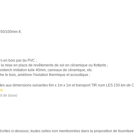
c 50/100mm #;
s en bois par du PVC ;
la mise en place de revêtements de sol en céramique ou flottants ;
andwich imitation tuile 40mm
, carreaux de céramique, etc.
 le bois, améliore l'isolation thermique et acoustique ;
ettes aux dimensions suivantes 6m x 1m x 1m et transport TIR num
LES
150 km de C
se
it de base)
crites ci-dessous, toutes celles non mentionnées dans la proposition de fourniture