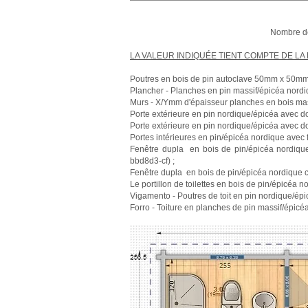
Nombre de
LA VALEUR INDIQUÉE TIENT COMPTE DE LA 
Poutres en bois de pin autoclave 50mm x 50mm 
Plancher - Planches en pin massif/épicéa nord
Murs - X/Ymm d'épaisseur planches en bois mass
Porte extérieure en pin nordique/épicéa avec do
Porte extérieure en pin nordique/épicéa avec do
Portes intérieures en pin/épicéa nordique avec
Fenêtre dupla en bois de pin/épicéa nordiqu
bbd8d3-cf) ;
Fenêtre dupla en bois de pin/épicéa nordique 
Le portillon de toilettes en bois de pin/épicéa
Vigamento - Poutres de toit en pin nordique/épi
Forro - Toiture en planches de pin massif/épic