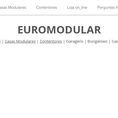
asas Modulares
Contentores
Loja on_line
Perguntas f
EUROMODULAR
a
|
Casas Modulares
|
Contentores
| Garagens | Bungalows | Casa