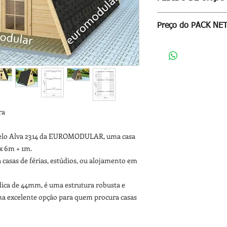
sobre este
LINK
Para receber proposta
Preço do PACK NE
através deste
LINK
PACK NET
= Fornecim
Palete(s) com as seg
ra
odelo Alva 2314 da EUROMODULAR, uma casa
x 6m + 1m.
 casas de férias, estúdios, ou alojamento em
ica de 44mm, é uma estrutura robusta e
ma excelente opção para quem procura casas