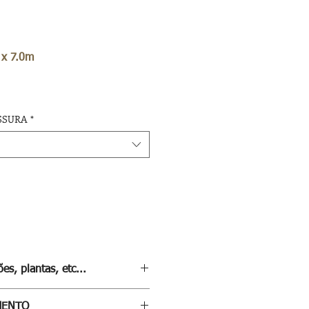
 x 7.0m
SSURA
*
es, plantas, etc...
eta sobre este modelo, carregue
MENTO