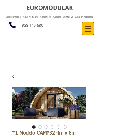
EUROMODULAR
Casas de madeira
|
Casas Modulares
|
Contentores
| Garagens | Bungalows | Casas pré-fabricadas
938 145 680
T1 Modelo CAMP32 4m x 8m