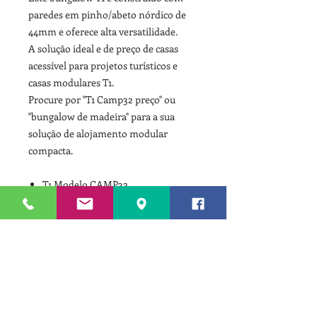
paredes em pinho/abeto nórdico de
44mm e oferece alta versatilidade.
A solução ideal e de preço de casas
acessível para projetos turísticos e
casas modulares T1.
Procure por "T1 Camp32 preço" ou
"bungalow de madeira" para a sua
solução de alojamento modular
compacta.
T1 Modelo CAMP32
Casa de madeira pré-fabricada
Bungalow T1
Alojamento turístico madeira
Casa de férias barata
Casas modulares T1
Campismo madeira