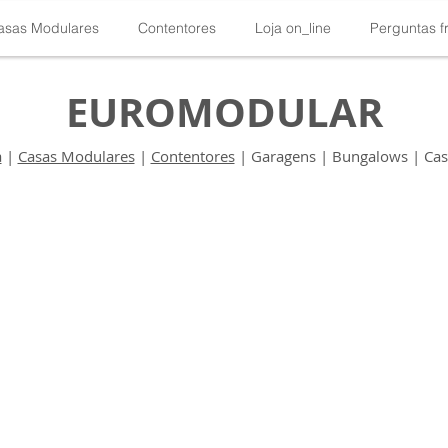
asas Modulares
Contentores
Loja on_line
Perguntas f
EUROMODULAR
a
|
Casas Modulares
|
Contentores
| Garagens | Bungalows | Casa