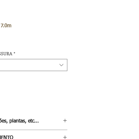
 7.0m
SSURA
*
es, plantas, etc...
eta sobre este modelo, carregue
MENTO