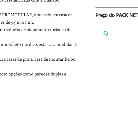
sobre este
LINK
Para receber proposta
a EUROMODULAR, uma robusta casa de
Preço do PACK NE
através deste
LINK
s de 5,9m x 7,1m.
PACK NET
= Fornecim
 ou solução de alojamento turístico de
Palete(s) com as seg
nho/abeto nórdico, esta casa modular T2
ura casas de praia, casa de montanha ou
ze com opções como paredes duplas e
2