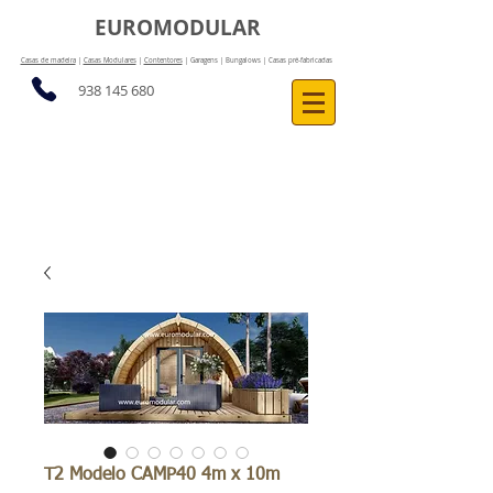
EUROMODULAR
Casas de madeira
|
Casas Modulares
|
Contentores
| Garagens | Bungalows | Casas pré-fabricadas
938 145 680
T2 Modelo CAMP40 4m x 10m