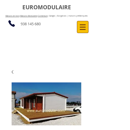
EUROMODULAIRE
Maisons en bois
|
Maisons Modulaires
|
Conteneurs
| Garages | Bungalows | maisons préfabriquées
938 145 680