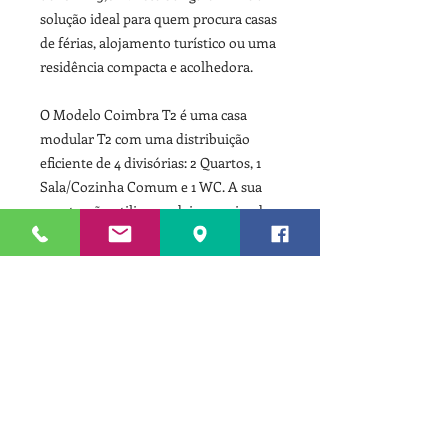
solução ideal para quem procura casas
de férias, alojamento turístico ou uma
residência compacta e acolhedora.
O Modelo Coimbra T2 é uma casa
modular T2 com uma distribuição
eficiente de 4 divisórias: 2 Quartos, 1
Sala/Cozinha Comum e 1 WC. A sua
construção utiliza madeira maciça de
pinho/abeto nórdico, oferecendo um
excelente isolamento e durabilidade.
Para mais informações, plantas,
etc...
Para informação completa sobre este
Folheto T2 Modelo Coimbra
modelo, carregue sobre este LINK
CARREGUE SOBRE ESTE LINK