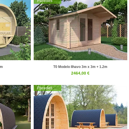
Paredes 30mm
4m
T0 Modelo Ilhavo 3m x 3m + 1.2m
a
Visualização rápida
Preço
2464,00 €
Paredes 30mm