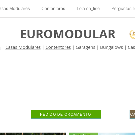
asas Modulares
Contentores
Loja on_line
Perguntas f
EUROMODULAR
a
|
Casas Modulares
|
Contentores
| Garagens | Bungalows | Casa
PEDIDO DE ORÇAMENTO
C