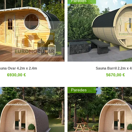
Paredes 44mm
una Ovar 4.2m x 2.4m
Sauna Barril 2.2m x 
Visualização rápida
Visualização rápid
Preço
Preço
6930,00 €
5670,00 €
Paredes 30mm