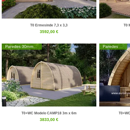
T0 Ermesinde 7,3 x 3,3
T0 
Visualização rápida
Preço
3592,00 €
Paredes 30mm | 44mm
Paredes 44mm
T0+WC Modelo CAMP18 3m x 6m
T0+WC
Visualização rápida
Preço
3833,00 €