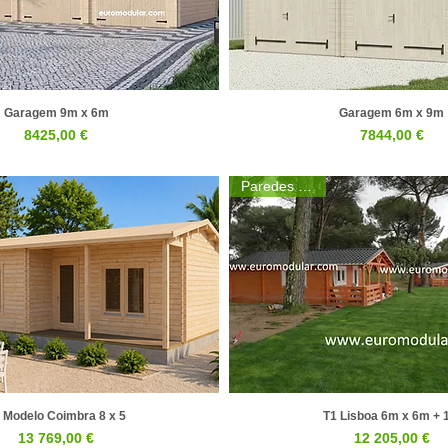
Garagem 9m x 6m
Garagem 6m x 9m
Visualização rápida
Visualização rápid
Preço
Preço
8425,00 €
7844,00 €
Paredes 44mm
 Modelo Coimbra 8 x 5
T1 Lisboa 6m x 6m +
Visualização rápida
Visualização rápid
Preço
Preço
13 769,00 €
12 205,00 €