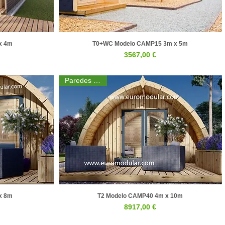
x 4m
T0+WC Modelo CAMP15 3m x 5m
a
Visualização rápida
Preço
3567,00 €
Paredes 44mm
x 8m
T2 Modelo CAMP40 4m x 10m
a
Visualização rápida
Preço
8917,00 €