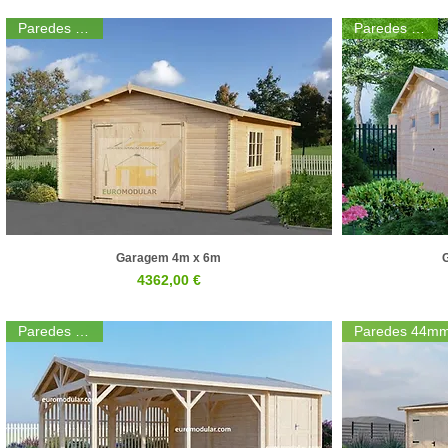
Paredes 44mm
Paredes 44mm
Garagem 4m x 6m
Visualização rápida
Preço
4362,00 €
Paredes 44mm