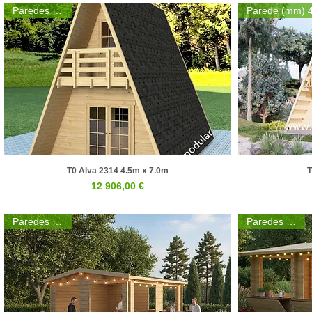
Paredes 44mm
T0 Alva 2314 4.5m x 7.0m
T
Visualização rápida
Preço
12 906,00 €
Paredes 30mm
Paredes 30mm