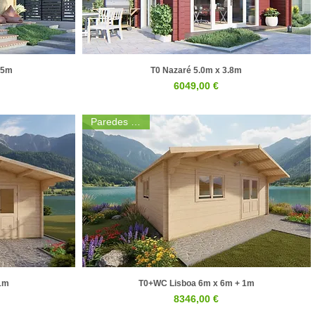
.5m
T0 Nazaré 5.0m x 3.8m
a
Visualização rápida
Preço
6049,00 €
Paredes 44mm
 1m
T0+WC Lisboa 6m x 6m + 1m
a
Visualização rápida
Preço
8346,00 €