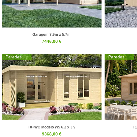
Garagem 7.9m x 5.7m
Visualização rápida
Preço
7446,00 €
Paredes 44mm
Paredes 44mm
T0+WC Modelo W5 6.2 x 3.9
T1
Visualização rápida
Preço
9368,00 €