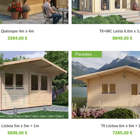
Quiosque 4m x 4m
T0+WC Leiria 6.0m x 3
Visualização rápida
Visualização rápid
Preço
Preço
3394,00 €
8849,00 €
Paredes 44mm
 Lisboa 5m x 5m + 1m
T0 Lisboa 6m x 6m +
Visualização rápida
Visualização rápid
Preço
Preço
5699,00 €
7285,00 €