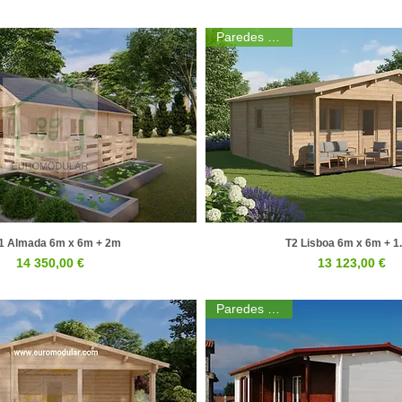
Paredes 44mm
1 Almada 6m x 6m + 2m
T2 Lisboa 6m x 6m + 1
Visualização rápida
Visualização rápid
Preço
Preço
14 350,00 €
13 123,00 €
Paredes 44mm