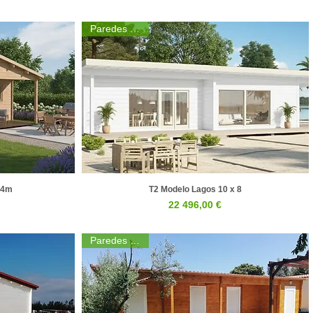
Paredes 44mm
.4m
T2 Modelo Lagos 10 x 8
a
Visualização rápida
Preço
22 496,00 €
Paredes 44mm