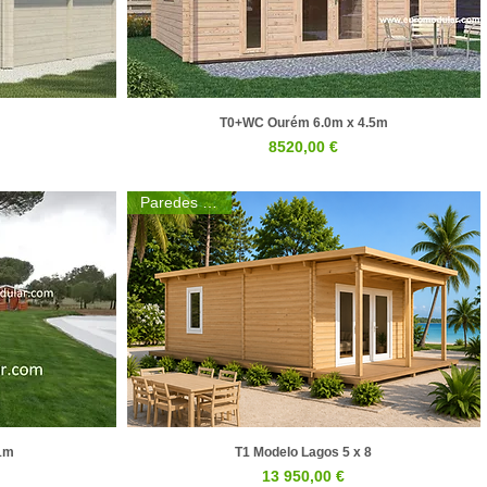
T0+WC Ourém 6.0m x 4.5m
a
Visualização rápida
Preço
8520,00 €
Paredes 44mm
 1m
T1 Modelo Lagos 5 x 8
a
Visualização rápida
Preço
13 950,00 €