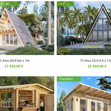
Parede (mm) 44 | 68 | 44+50+44
A-FRAME
1 Alva 2818 6m x 7m
T1 Alva 3214 5.9 x 7.
Visualização rápida
Visualização rápid
Preço
Preço
17 010,00 €
22 503,00 €
Paredes 44mm