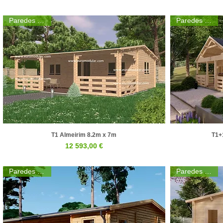
Paredes 44mm
Paredes 44mm
T1 Almeirim 8.2m x 7m
T1+
Visualização rápida
Preço
12 593,00 €
Paredes 44mm
Paredes 44mm