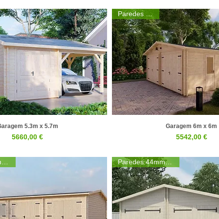
Paredes 44mm
Garagem 5.3m x 5.7m
Garagem 6m x 6m
Visualização rápida
Visualização rápid
Preço
Preço
5660,00 €
5542,00 €
Paredes 44mm | 68mm
Paredes 44mm | 68mm